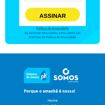
ASSINAR
Política de privacidade
Ao informar meus dados, estou ciente das
diretrizes da Política de Privacidade.
Porque o amanhã é nosso!
Home