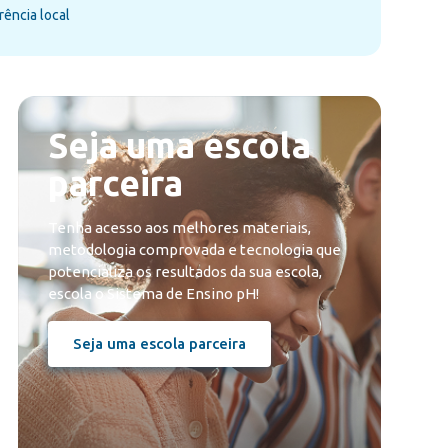
rência local
Seja uma escola
parceira
Tenha acesso aos melhores materiais,
metodologia comprovada e tecnologia que
potencializa os resultados da sua escola,
escola o Sistema de Ensino pH!
Seja uma escola parceira