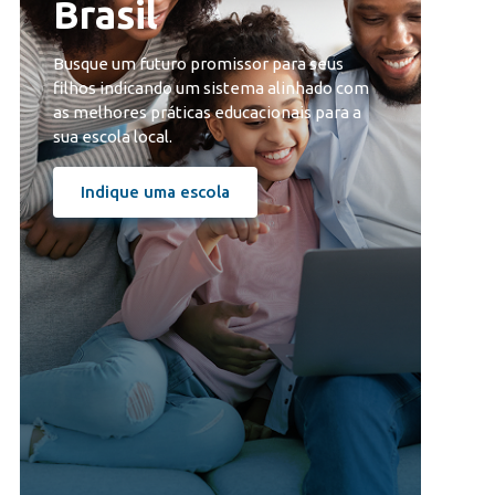
Brasil
Busque um futuro promissor para seus
filhos indicando um sistema alinhado com
as melhores práticas educacionais para a
sua escola local.
Indique uma escola