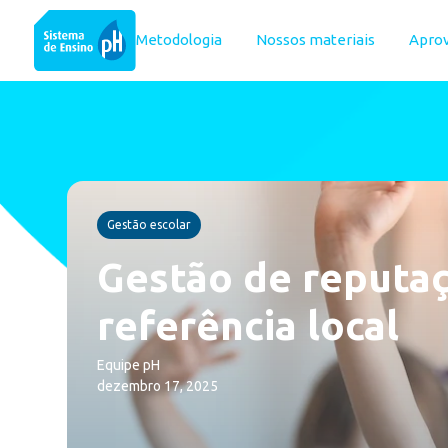
Metodologia
Nossos materiais
Apro
Gestão escolar
Gestão de reputaç
referência local
Equipe pH
dezembro 17, 2025