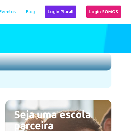
Eventos
Blog
Login Plurall
Login SOMOS
Seja uma escola
parceira