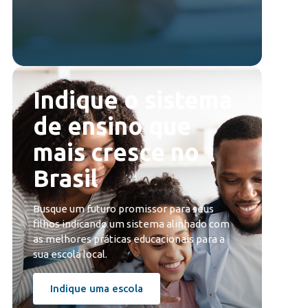
Indique o sistema
de ensino que
mais cresce no
Brasil
Busque um futuro promissor para seus
filhos indicando um sistema alinhado com
as melhores práticas educacionais para a
sua escola local.
Indique uma escola