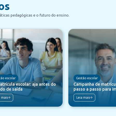
os
ticas pedagógicas e o futuro do ensino.
tão escolar
Gestão escolar
trícula escolar: aja antes do
Campanha de matrícul
do de saída
passo a passo para i
a mais
Leia mais