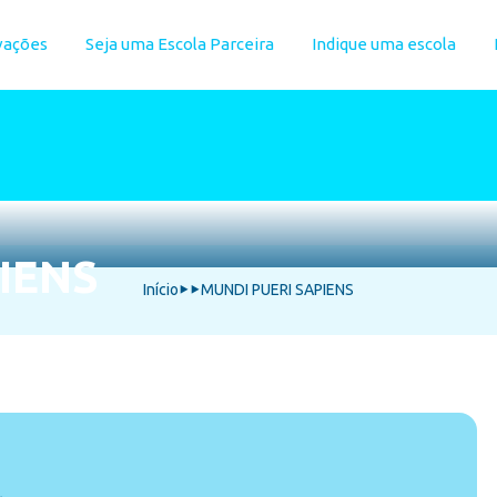
vações
Seja uma Escola Parceira
Indique uma escola
IENS
Início
MUNDI PUERI SAPIENS
⯈
⯈