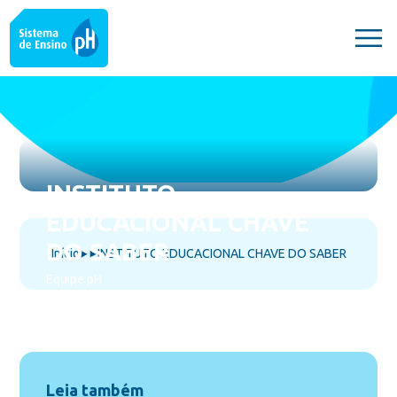
INSTITUTO
EDUCACIONAL CHAVE
DO SABER
Início
INSTITUTO EDUCACIONAL CHAVE DO SABER
⯈
⯈
Equipe pH
novembro 21, 2025
Leia também