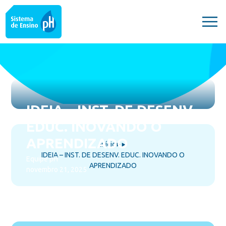
IDEIA – INST. DE DESENV.
EDUC. INOVANDO O
APRENDIZADO
Início
⯈
⯈
IDEIA – INST. DE DESENV. EDUC. INOVANDO O
Equipe pH
APRENDIZADO
novembro 21, 2025