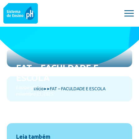
FAT – FACULDADE E
ESCOLA
Equipe pH
Início
FAT – FACULDADE E ESCOLA
⯈
⯈
novembro 21, 2025
Leia também