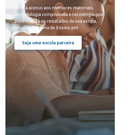
Tenha acesso aos melhores materiais,
metodologia comprovada e tecnologia que
potencializa os resultados da sua escola,
escola o Sistema de Ensino pH!
Seja uma escola parceira