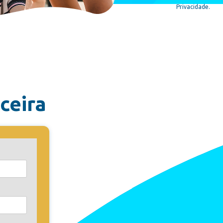
Privacidade.
ceira