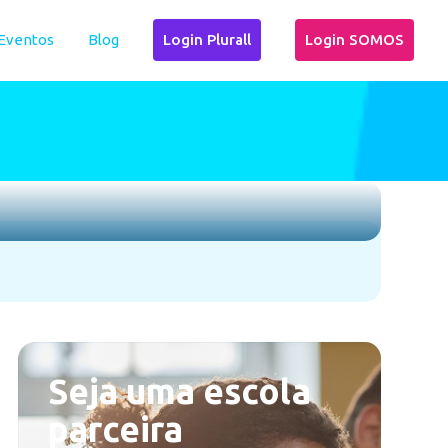
Eventos
Blog
Login Plurall
Login SOMOS
Seja uma escola
parceira