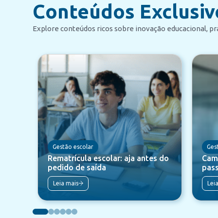
Conteúdos Exclusiv
Explore conteúdos ricos sobre inovação educacional, prá
Gestão escolar
Ges
Rematrícula escolar: aja antes do
Camp
pedido de saída
pass
Leia mais
Lei