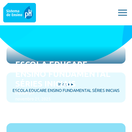
ESCOLA EDUCARE
ENSINO FUNDAMENTAL
SÉRIES INICIAIS
Início
⯈
⯈
ESCOLA EDUCARE ENSINO FUNDAMENTAL SÉRIES INICIAIS
Equipe pH
novembro 21, 2025