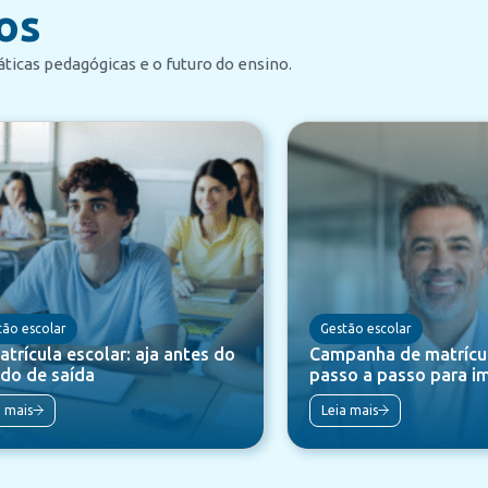
os
ticas pedagógicas e o futuro do ensino.
tão escolar
Gestão escolar
trícula escolar: aja antes do
Campanha de matrícul
do de saída
passo a passo para i
a mais
Leia mais