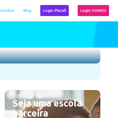
Eventos
Blog
Login Plurall
Login SOMOS
Seja uma escola
parceira